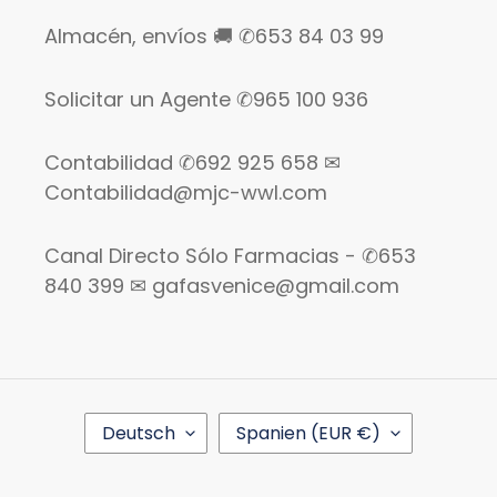
Almacén, envíos 🚚 ✆653 84 03 99
Solicitar un Agente ✆965 100 936
Contabilidad ✆692 925 658 ✉
Contabilidad@mjc-wwl.com
Canal Directo Sólo Farmacias - ✆653
840 399 ✉ gafasvenice@gmail.com
S
L
Deutsch
Spanien (EUR €)
P
A
R
N
A
D