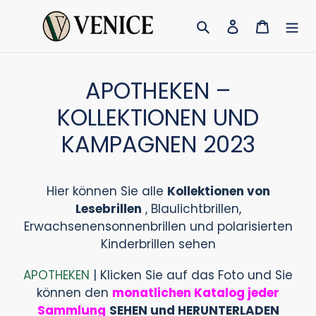
Direkt
Suchen
Einloggen
Warenk
zum
Inhalt
APOTHEKEN –
KOLLEKTIONEN UND
KAMPAGNEN 2023
Hier können Sie alle
Kollektionen von
Lesebrillen
, Blaulichtbrillen,
Erwachsenensonnenbrillen und polarisierten
Kinderbrillen sehen
APOTHEKEN
| Klicken Sie auf das Foto und Sie
können den
monatlichen Katalog jeder
Sammlung
SEHEN und HERUNTERLADEN