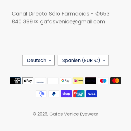
Canal Directo Sólo Farmacias - ✆653
840 399 ✉ gafasvenice@gmail.com
S
L
Deutsch
Spanien (EUR €)
P
A
R
N
A
D
Zahlungsmethoden
C
/
H
R
E
E
G
I
O
© 2026,
Gafas Venice Eyewear
N