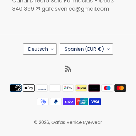
Canal Directo Sólo Farmacias - ✆653
840 399 ✉ gafasvenice@gmail.com
S
L
Deutsch
Spanien (EUR €)
P
A
R
N
A
D
RSS
C
/
H
R
E
E
Zahlungsmethoden
G
I
O
N
© 2026,
Gafas Venice Eyewear