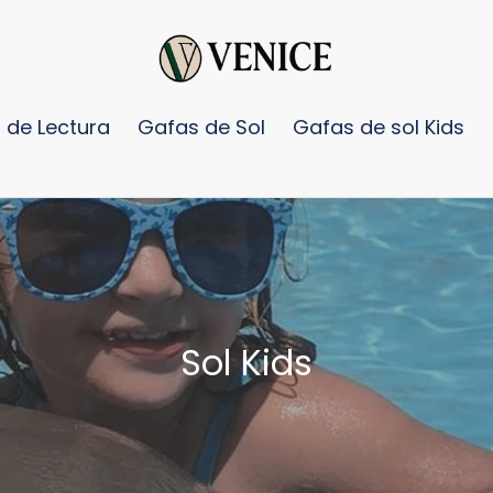
 de Lectura
Gafas de Sol
Gafas de sol Kids
C
Sol Kids
o
l
e