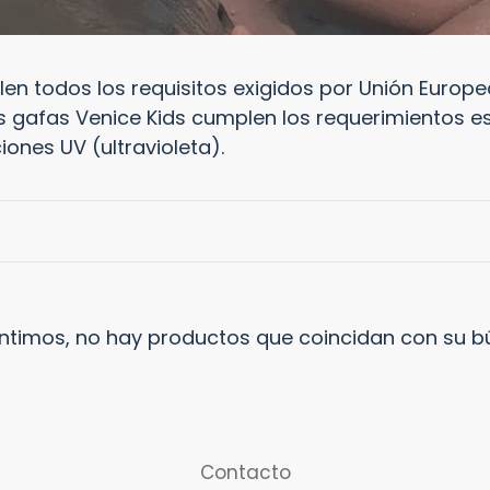
c
c
n todos los requisitos exigidos por Unión Europe
i
s gafas Venice Kids cumplen los requerimientos ese
iones UV (ultravioleta).
ó
n
:
entimos, no hay productos que coincidan con su 
Contacto