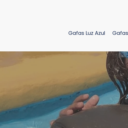
Ir
directamente
al
contenido
Gafas Luz Azul
Gafas