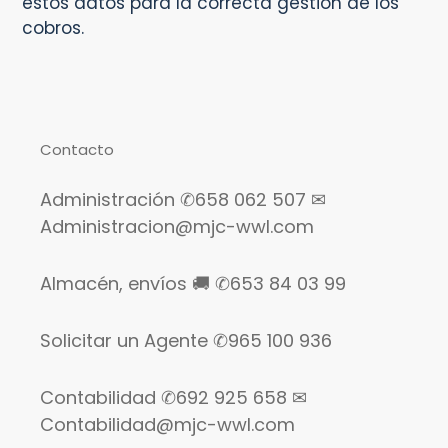
estos datos para la correcta gestión de los
cobros.
Contacto
Administración ✆658 062 507 ✉
Administracion@mjc-wwl.com
Almacén, envíos 🚚 ✆653 84 03 99
Solicitar un Agente ✆965 100 936
Contabilidad ✆692 925 658 ✉
Contabilidad@mjc-wwl.com