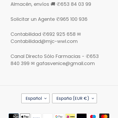
Almacén, envíos 🚚 ✆653 84 03 99
Solicitar un Agente ✆965 100 936
Contabilidad ✆692 925 658 ✉
Contabilidad@mjc-wwl.com
Canal Directo Sólo Farmacias - ✆653
840 399 ✉ gafasvenice@gmail.com
I
P
Español
España (EUR €)
D
A
I
Í
O
S
Métodos