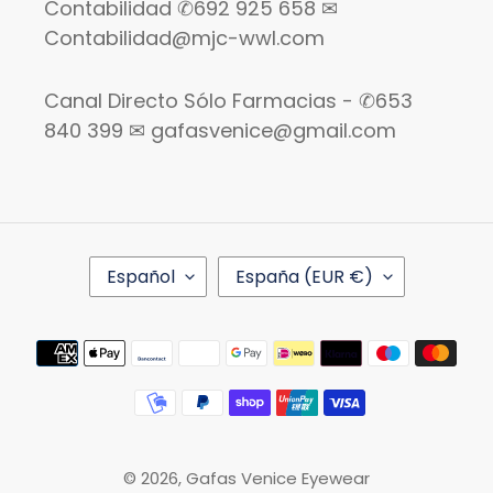
Contabilidad ✆692 925 658 ✉
Contabilidad@mjc-wwl.com
Canal Directo Sólo Farmacias - ✆653
840 399 ✉ gafasvenice@gmail.com
I
P
Español
España (EUR €)
D
A
I
Í
O
S
Métodos
M
/
de
A
R
pago
E
G
I
Ó
© 2026,
Gafas Venice Eyewear