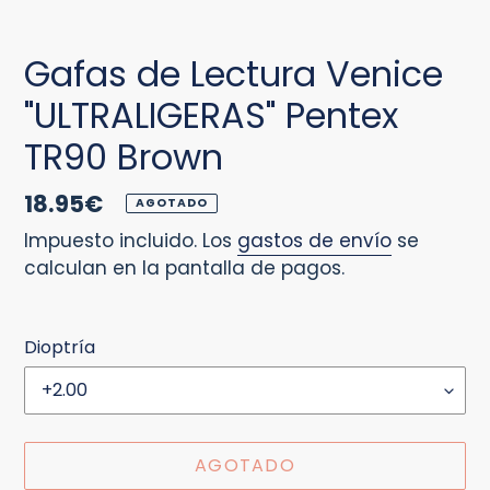
Gafas de Lectura Venice
"ULTRALIGERAS" Pentex
TR90 Brown
Precio
18.95€
AGOTADO
habitual
Impuesto incluido. Los
gastos de envío
se
calculan en la pantalla de pagos.
Dioptría
AGOTADO