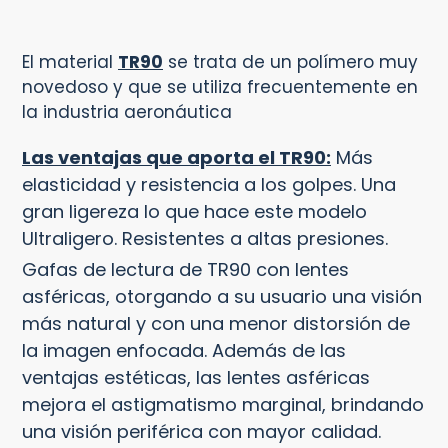
Agregando
el
El material
TR90
se trata de un polímero muy
producto
novedoso y que se utiliza frecuentemente en
a
la industria aeronáutica
tu
carrito
Las ventajas que aporta el TR90:
Más
elasticidad y resistencia a los golpes. Una
gran ligereza lo que hace este modelo
Ultraligero. Resistentes a altas presiones.
Gafas de lectura de TR90 con lentes
asféricas, otorgando a su usuario una visión
más natural y con una menor distorsión de
la imagen enfocada. Además de las
ventajas estéticas, las lentes asféricas
mejora el astigmatismo marginal, brindando
una visión periférica con mayor calidad.