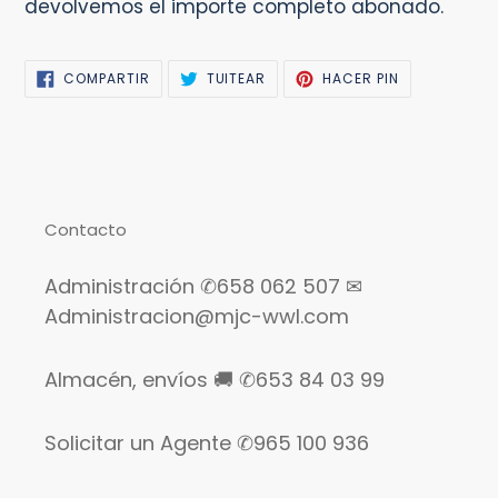
devolvemos el importe completo abonado.
COMPARTIR
TUITEAR
PINEAR
COMPARTIR
TUITEAR
HACER PIN
EN
EN
EN
FACEBOOK
TWITTER
PINTEREST
Contacto
Administración ✆658 062 507 ✉
Administracion@mjc-wwl.com
Almacén, envíos 🚚 ✆653 84 03 99
Solicitar un Agente ✆965 100 936