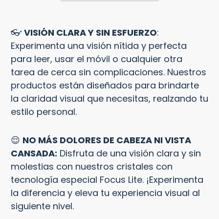
Agregando
el
👓
VISIÓN CLARA Y SIN ESFUERZO
:
producto
Experimenta una visión nítida y perfecta
a
para leer, usar el móvil o cualquier otra
tu
tarea de cerca sin complicaciones. Nuestros
carrito
productos están diseñados para brindarte
la claridad visual que necesitas, realzando tu
estilo personal.
😌
NO MÁS DOLORES DE CABEZA NI VISTA
CANSADA:
Disfruta de una visión clara y sin
molestias con nuestros cristales con
tecnología especial Focus Lite. ¡Experimenta
la diferencia y eleva tu experiencia visual al
siguiente nivel.