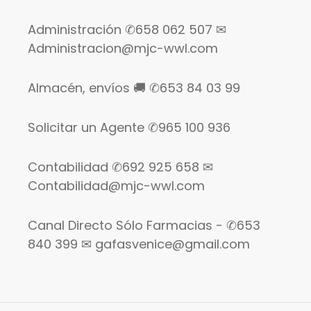
Administración ✆658 062 507 ✉
Administracion@mjc-wwl.com
Almacén, envíos 🚚 ✆653 84 03 99
Solicitar un Agente ✆965 100 936
Contabilidad ✆692 925 658 ✉
Contabilidad@mjc-wwl.com
Canal Directo Sólo Farmacias - ✆653
840 399 ✉ gafasvenice@gmail.com