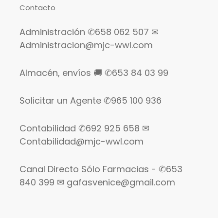
Contacto
Administración ✆658 062 507 ✉
Administracion@mjc-wwl.com
Almacén, envíos 🚚 ✆653 84 03 99
Solicitar un Agente ✆965 100 936
Contabilidad ✆692 925 658 ✉
Contabilidad@mjc-wwl.com
Canal Directo Sólo Farmacias - ✆653
840 399 ✉ gafasvenice@gmail.com