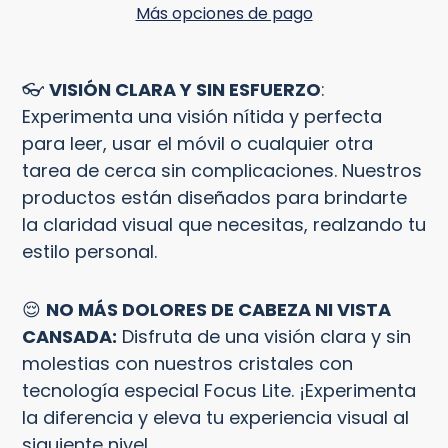
Más opciones de pago
Agregando
el
👓
VISIÓN CLARA Y SIN ESFUERZO
:
producto
Experimenta una visión nítida y perfecta
a
para leer, usar el móvil o cualquier otra
tu
tarea de cerca sin complicaciones. Nuestros
carrito
productos están diseñados para brindarte
la claridad visual que necesitas, realzando tu
estilo personal.
😌
NO MÁS DOLORES DE CABEZA NI VISTA
CANSADA:
Disfruta de una visión clara y sin
molestias con nuestros cristales con
tecnología especial Focus Lite. ¡Experimenta
la diferencia y eleva tu experiencia visual al
siguiente nivel.