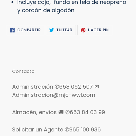
Incluye caja, funda en tela de neopreno
y cordón de algodón
COMPARTIR
TUITEAR
PINEAR
COMPARTIR
TUITEAR
HACER PIN
EN
EN
EN
FACEBOOK
TWITTER
PINTEREST
Contacto
Administración ✆658 062 507 ✉
Administracion@mjc-wwl.com
Almacén, envíos 🚚 ✆653 84 03 99
Solicitar un Agente ✆965 100 936