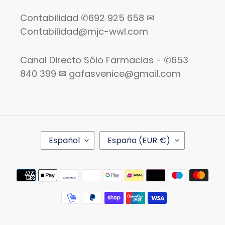
Contabilidad ✆692 925 658 ✉
Contabilidad@mjc-wwl.com
Canal Directo Sólo Farmacias - ✆653
840 399 ✉ gafasvenice@gmail.com
I
P
Español
España (EUR €)
D
A
I
Í
O
S
Métodos
M
/
de
A
R
pago
E
G
I