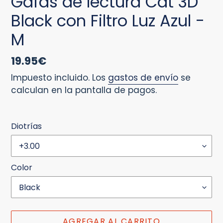
Gafas de lectura Cat 3D
Black con Filtro Luz Azul -
M
Precio
19.95€
habitual
Impuesto incluido. Los
gastos de envío
se
calculan en la pantalla de pagos.
Diotrías
Color
AGREGAR AL CARRITO