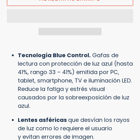
Agregando
el
Tecnología Blue Control.
Gafas de
producto
lectura con protección de luz azul (hasta
a
41%, rango 33 – 41%) emitida por PC,
tu
tablet, smartphone, TV e iluminación LED.
carrito
Reduce la fatiga y estrés visual
causados por la sobreexposición de luz
azul.
Lentes asféricas
que
desvían los rayos
de luz
como lo requiere el usuario
y evitan errores de imagen.