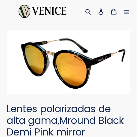
Ir
Buscar
Ingresar
Carrito
directamente
al
contenido
Lentes polarizadas de
alta gama,Mround Black
Demi Pink mirror