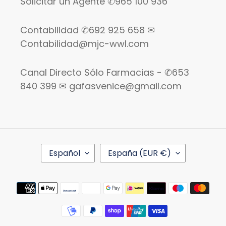
Solicitar un Agente ✆965 100 936
Contabilidad ✆692 925 658 ✉
Contabilidad@mjc-wwl.com
Canal Directo Sólo Farmacias - ✆653
840 399 ✉ gafasvenice@gmail.com
I
P
Español
España (EUR €)
D
A
I
Í
O
S
Métodos
M
/
de
A
R
pago
E
G