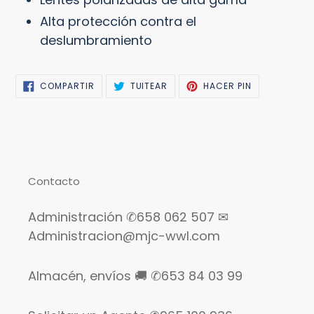
Alta protección contra el
deslumbramiento
COMPARTIR
TUITEAR
PINEAR
COMPARTIR
TUITEAR
HACER PIN
EN
EN
EN
FACEBOOK
TWITTER
PINTEREST
Contacto
Administración ✆658 062 507 ✉
Administracion@mjc-wwl.com
Almacén, envíos 🚚 ✆653 84 03 99