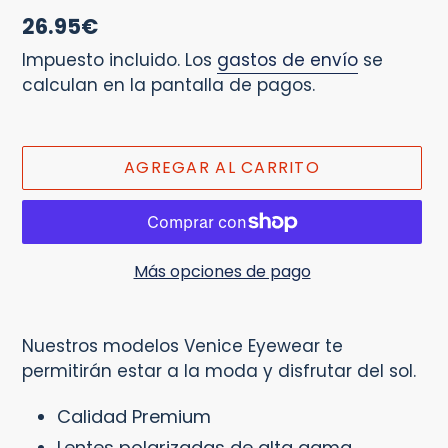
Precio
26.95€
habitual
Impuesto incluido. Los
gastos de envío
se
calculan en la pantalla de pagos.
AGREGAR AL CARRITO
Más opciones de pago
Agregando
el
Nuestros modelos Venice Eyewear te
producto
permitirán estar a la moda y disfrutar del sol.
a
tu
Calidad Premium
carrito
Lentes polarizadas de alta gama