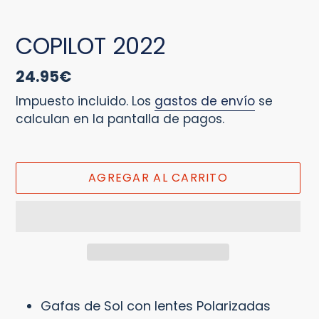
DIAPOSITIVA
DIA
COPILOT 2022
Precio
24.95€
habitual
Impuesto incluido. Los
gastos de envío
se
calculan en la pantalla de pagos.
AGREGAR AL CARRITO
Agregando
el
Gafas de Sol con lentes Polarizadas
producto