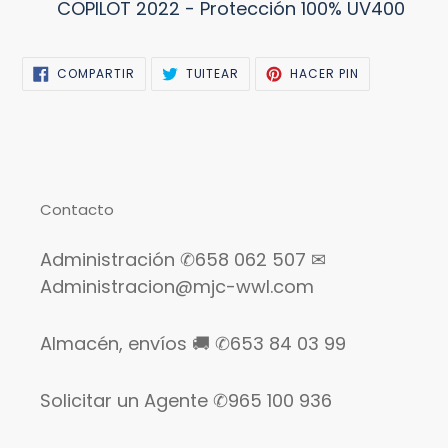
COPILOT 2022 - Protección 100% UV400
a
tu
carrito
COMPARTIR
TUITEAR
PINEAR
COMPARTIR
TUITEAR
HACER PIN
EN
EN
EN
FACEBOOK
TWITTER
PINTEREST
Contacto
Administración ✆658 062 507 ✉
Administracion@mjc-wwl.com
Almacén, envíos 🚚 ✆653 84 03 99
Solicitar un Agente ✆965 100 936