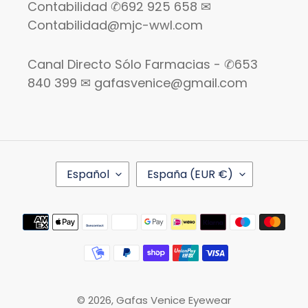
Contabilidad ✆692 925 658 ✉
Contabilidad@mjc-wwl.com
Canal Directo Sólo Farmacias - ✆653
840 399 ✉ gafasvenice@gmail.com
I
P
Español
España (EUR €)
D
A
I
Í
O
S
Métodos
M
/
de
A
R
pago
E
G
I
Ó
© 2026,
Gafas Venice Eyewear