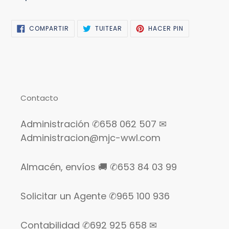
COMPARTIR
TUITEAR
PINEAR
COMPARTIR
TUITEAR
HACER PIN
EN
EN
EN
FACEBOOK
TWITTER
PINTEREST
Contacto
Administración ✆658 062 507 ✉
Administracion@mjc-wwl.com
Almacén, envíos 🚚 ✆653 84 03 99
Solicitar un Agente ✆965 100 936
Contabilidad ✆692 925 658 ✉