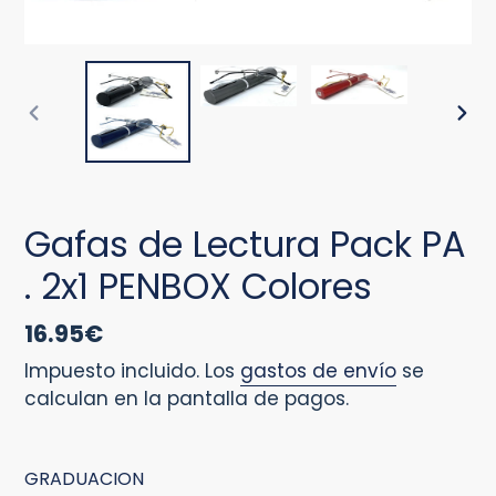
ANTERIOR
SIG
DIAPOSITIVA
DIA
Gafas de Lectura Pack PA
. 2x1 PENBOX Colores
Precio
16.95€
habitual
Impuesto incluido. Los
gastos de envío
se
calculan en la pantalla de pagos.
GRADUACION