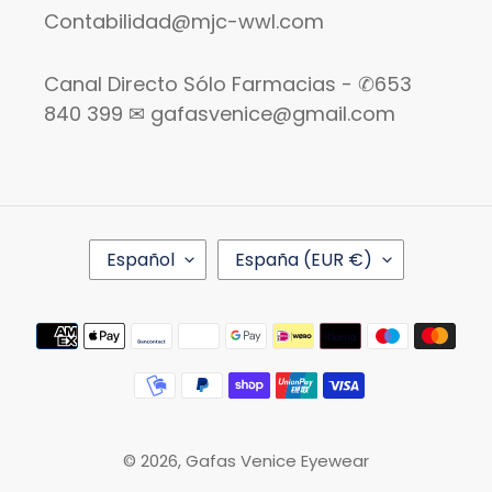
Contabilidad@mjc-wwl.com
Canal Directo Sólo Farmacias - ✆653
840 399 ✉ gafasvenice@gmail.com
I
P
Español
España (EUR €)
D
A
I
Í
O
S
Métodos
M
/
de
A
R
pago
E
G
I
Ó
© 2026,
Gafas Venice Eyewear
N