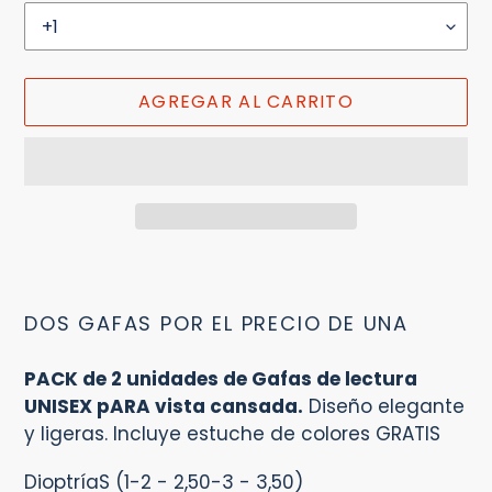
AGREGAR AL CARRITO
Agregando
el
producto
DOS GAFAS POR EL PRECIO DE UNA
a
tu
PACK de 2 unidades de Gafas de lectura
carrito
UNISEX pARA vista cansada.
Diseño elegante
y ligeras. Incluye estuche de colores GRATIS
DioptríaS (1-2 - 2,50-3 - 3,50)