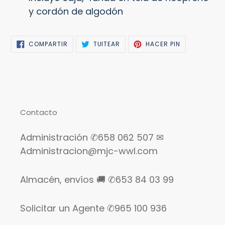
y cordón de algodón
COMPARTIR
TUITEAR
PINEAR
COMPARTIR
TUITEAR
HACER PIN
EN
EN
EN
FACEBOOK
TWITTER
PINTEREST
Contacto
Administración ✆658 062 507 ✉
Administracion@mjc-wwl.com
Almacén, envíos 🚚 ✆653 84 03 99
Solicitar un Agente ✆965 100 936