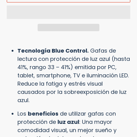
Agregando
el
Tecnología Blue Control.
Gafas de
producto
lectura con protección de luz azul (hasta
a
41%, rango 33 – 41%) emitida por PC,
tu
tablet, smartphone, TV e iluminación LED.
carrito
Reduce la fatiga y estrés visual
causados por la sobreexposición de luz
azul.
Los
beneficios
de utilizar gafas con
protección de
luz azul
: Una mayor
comodidad visual, un mejor sueño y