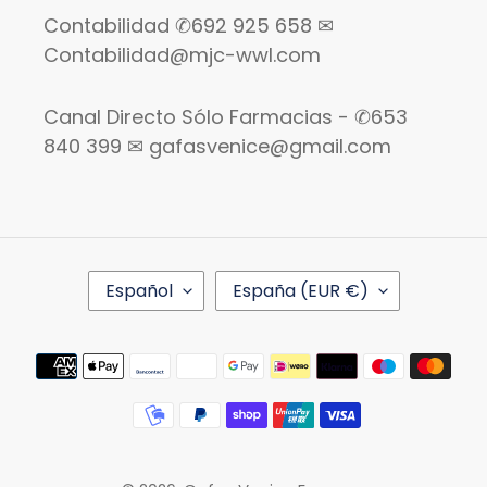
Contabilidad ✆692 925 658 ✉
Contabilidad@mjc-wwl.com
Canal Directo Sólo Farmacias - ✆653
840 399 ✉ gafasvenice@gmail.com
I
P
Español
España (EUR €)
D
A
I
Í
O
S
Métodos
M
/
de
A
R
pago
E
G
I
Ó