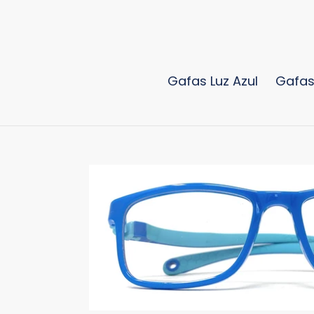
Ir
directamente
al
contenido
Gafas Luz Azul
Gafas