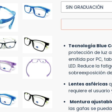
Agregando
el
Tecnología Blue C
producto
protección de luz a
a
emitida por PC, tab
tu
LED. Reduce la fati
carrito
sobreexposición de 
Lentes asféricas
q
requiere el usuario
Montura ajustabl
las gafas se pued