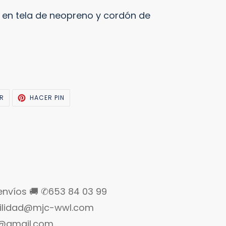
a en tela de neopreno y cordón de
TUITEAR
PINEAR
AR
HACER PIN
EN
EN
TWITTER
PINTEREST
envíos 🚚 ✆653 84 03 99
bilidad@mjc-wwl.com
e@gmail.com