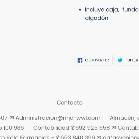
Incluye caja, fund
algodón
COMPARTIR
COMPARTIR
TUITE
EN
FACEBOOK
Contacto
 507 ✉ Administracion@mjc-wwl.com
Almacén, 
5 100 936
Contabilidad ✆692 925 658 ✉ Conta
cto Sólo Farmacias - ✆653 840 399 ✉ gafasvenic