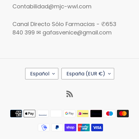
Contabilidad@mjc-wwl.com
Canal Directo Sólo Farmacias - ✆653
840 399 ✉ gafasvenice@gmail.com
I
P
Español
España (EUR €)
D
A
I
Í
O
S
RSS
M
/
A
R
E
Métodos
G
de
I
pago
Ó
N