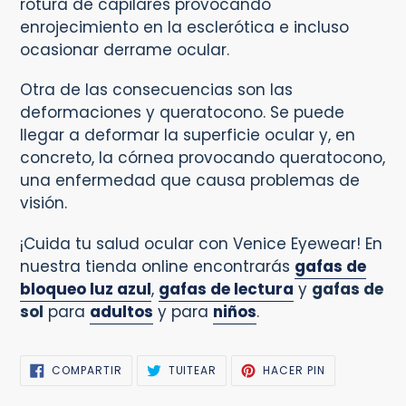
rotura de capilares provocando
enrojecimiento en la esclerótica e incluso
ocasionar derrame ocular.
Otra de las consecuencias son las
deformaciones y queratocono. Se puede
llegar a deformar la superficie ocular y, en
concreto, la córnea provocando queratocono,
una enfermedad que causa problemas de
visión.
¡Cuida tu salud ocular con Venice Eyewear! En
nuestra tienda online encontrarás
gafas de
bloqueo luz azul
,
gafas de lectura
y
gafas de
sol
para
adultos
y para
niños
.
COMPARTIR
TUITEAR
PINEAR
COMPARTIR
TUITEAR
HACER PIN
EN
EN
EN
FACEBOOK
TWITTER
PINTEREST